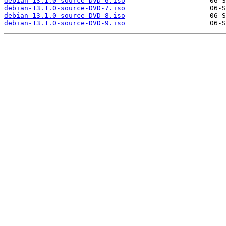
debian-13.1.0-source-DVD-6.iso
debian-13.1.0-source-DVD-7.iso
debian-13.1.0-source-DVD-8.iso
debian-13.1.0-source-DVD-9.iso