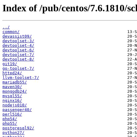
Index of /pub/centos/7.6.1810/sc
../
common/
devassist09/
devtoolset-3/
devtoolset-4/
devtoolset-6/
devtoolset-7/
devtoolset-8/
git19/
go-toolset-7/
httpd24/
llvm-toolset-7/
mariadb55/
maven30/
mongodb24/
mysql55/
nginx16/
nodejs010/
passenger40/
perl516/
php54/
php55/
postgresql92/
python27/