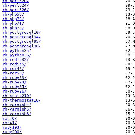
rh-perl520/
rh-perl524/
rh-perl526/
rh-php56/
rh-php70/
rh-php71/
rh-php72/
rh-postgresql10/
rh-postgresql94/
rh-postgresql95/
rh-postgresql96/
rh-python35/
rh-python36/
rh-redis32/
rh-redis5/
rh-ror42/
rh-ror50/
rh-ruby23/
rh-ruby24/
rh-ruby25/
rh-ruby26/
rh-scala210/
rh-thermostat16/
rh-varnish4/
rh-varnish5/
rh-varnish6/
ror40/
ror41/
ruby193/
ruby200/