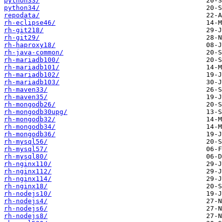
python33/
python34/
repodata/
rh-eclipse46/
rh-git218/
rh-git29/
rh-haproxy18/
rh-java-common/
rh-mariadb100/
rh-mariadb101/
rh-mariadb102/
rh-mariadb103/
rh-maven33/
rh-maven35/
rh-mongodb26/
rh-mongodb30upg/
rh-mongodb32/
rh-mongodb34/
rh-mongodb36/
rh-mysql56/
rh-mysql57/
rh-mysql80/
rh-nginx110/
rh-nginx112/
rh-nginx114/
rh-nginx18/
rh-nodejs10/
rh-nodejs4/
rh-nodejs6/
rh-nodejs8/