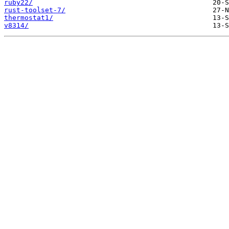
ruby22/
rust-toolset-7/
thermostat1/
v8314/