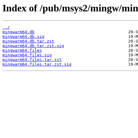
Index of /pub/msys2/mingw/mi
../
mingwarm64.db
mingwarm64.db.sig
mingwarm64.db.tar.zst
mingwarm64.db.tar.zst.sig
mingwarm64.files
mingwarm64.files.sig
mingwarm64.files.tar.zst
mingwarm64.files.tar.zst.sig