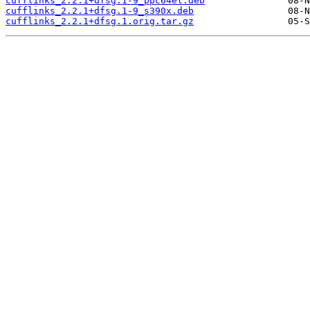
cufflinks_2.2.1+dfsg.1-9_ppc64el.deb
cufflinks_2.2.1+dfsg.1-9_s390x.deb
cufflinks_2.2.1+dfsg.1.orig.tar.gz