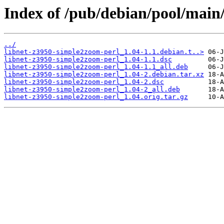
Index of /pub/debian/pool/main
../
libnet-z3950-simple2zoom-perl_1.04-1.1.debian.t..>
libnet-z3950-simple2zoom-perl_1.04-1.1.dsc
libnet-z3950-simple2zoom-perl_1.04-1.1_all.deb
libnet-z3950-simple2zoom-perl_1.04-2.debian.tar.xz
libnet-z3950-simple2zoom-perl_1.04-2.dsc
libnet-z3950-simple2zoom-perl_1.04-2_all.deb
libnet-z3950-simple2zoom-perl_1.04.orig.tar.gz