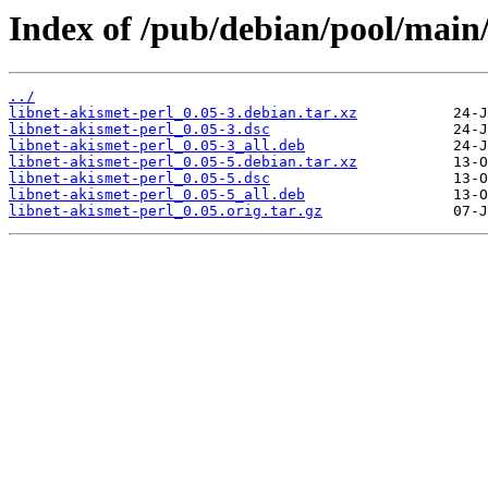
Index of /pub/debian/pool/main/
../
libnet-akismet-perl_0.05-3.debian.tar.xz
libnet-akismet-perl_0.05-3.dsc
libnet-akismet-perl_0.05-3_all.deb
libnet-akismet-perl_0.05-5.debian.tar.xz
libnet-akismet-perl_0.05-5.dsc
libnet-akismet-perl_0.05-5_all.deb
libnet-akismet-perl_0.05.orig.tar.gz