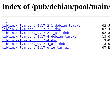
Index of /pub/debian/pool/main/l
../
liblinux-lvm-perl_0.17-2.1.debian.tar.xz
liblinux-lvm-perl_0.17-2.1.dsc
liblinux-lvm-perl_0.17-2.1_all.deb
liblinux-lvm-perl_0.17-4.debian.tar.xz
liblinux-lvm-perl_0.17-4.dsc
liblinux-lvm-perl_0.17-4_all.deb
liblinux-lvm-perl_0.17.orig.tar.gz