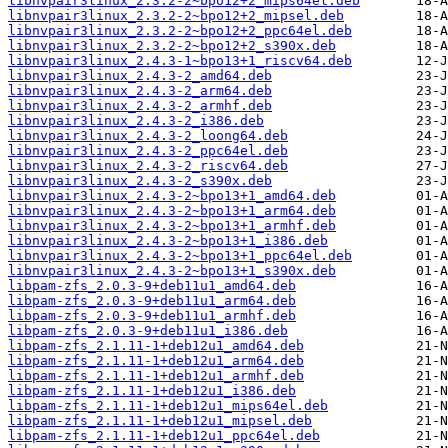
libnvpair3linux_2.3.2-2~bpo12+2_mips64el.deb
libnvpair3linux_2.3.2-2~bpo12+2_mipsel.deb
libnvpair3linux_2.3.2-2~bpo12+2_ppc64el.deb
libnvpair3linux_2.3.2-2~bpo12+2_s390x.deb
libnvpair3linux_2.4.3-1~bpo13+1_riscv64.deb
libnvpair3linux_2.4.3-2_amd64.deb
libnvpair3linux_2.4.3-2_arm64.deb
libnvpair3linux_2.4.3-2_armhf.deb
libnvpair3linux_2.4.3-2_i386.deb
libnvpair3linux_2.4.3-2_loong64.deb
libnvpair3linux_2.4.3-2_ppc64el.deb
libnvpair3linux_2.4.3-2_riscv64.deb
libnvpair3linux_2.4.3-2_s390x.deb
libnvpair3linux_2.4.3-2~bpo13+1_amd64.deb
libnvpair3linux_2.4.3-2~bpo13+1_arm64.deb
libnvpair3linux_2.4.3-2~bpo13+1_armhf.deb
libnvpair3linux_2.4.3-2~bpo13+1_i386.deb
libnvpair3linux_2.4.3-2~bpo13+1_ppc64el.deb
libnvpair3linux_2.4.3-2~bpo13+1_s390x.deb
libpam-zfs_2.0.3-9+deb11u1_amd64.deb
libpam-zfs_2.0.3-9+deb11u1_arm64.deb
libpam-zfs_2.0.3-9+deb11u1_armhf.deb
libpam-zfs_2.0.3-9+deb11u1_i386.deb
libpam-zfs_2.1.11-1+deb12u1_amd64.deb
libpam-zfs_2.1.11-1+deb12u1_arm64.deb
libpam-zfs_2.1.11-1+deb12u1_armhf.deb
libpam-zfs_2.1.11-1+deb12u1_i386.deb
libpam-zfs_2.1.11-1+deb12u1_mips64el.deb
libpam-zfs_2.1.11-1+deb12u1_mipsel.deb
libpam-zfs_2.1.11-1+deb12u1_ppc64el.deb