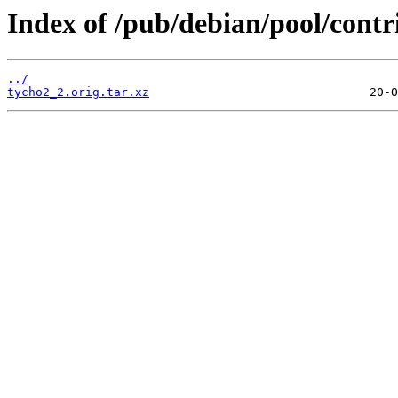
Index of /pub/debian/pool/contr
../
tycho2_2.orig.tar.xz