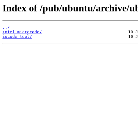
Index of /pub/ubuntu/archive/ub
../
intel-microcode/
iucode-tool/