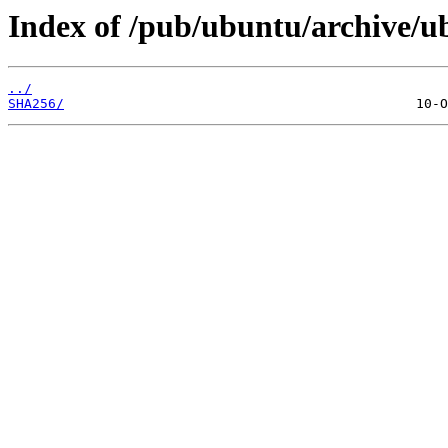
Index of /pub/ubuntu/archive/ub
../
SHA256/